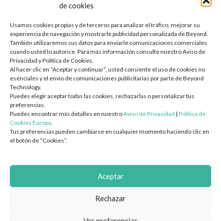
de cookies
cargas de trabajo se distribuyen de manera inteligente y los
Evaluación de Preparación para IA
procesos de recuperación ante desastres se vuelven más
Usamos cookies propias y de terceros para analizar el tráfico, mejorar su
Transformación Digital y en la
Nube
experiencia de navegación y mostrarle publicidad personalizada de Beyond.
ágiles y efectivos.
También utilizaremos sus datos para enviarle comunicaciones comerciales
Arquitectura y Migración a la Nube
cuando usted lo autorice. Para más información consulte nuestro Aviso de
Privacidad y Política de Cookies.
Ciberseguridad integrada en la
Diseño e Implementación de SD-WAN / SD-LAN
Al hacer clic en “Aceptar y continuar”, usted consiente el uso de cookies no
Evaluación de Preparación y TCO en la Nube
esenciales y el envío de comunicaciones publicitarias por parte de Beyond
conectividad empresarial
Technology.
Planes de Migración por Oleadas — Lift/Shift, Re-plataforma,
Puedes elegir aceptar todas las cookies, rechazarlas o personalizar tus
Re-arquitectura
preferencias.
El aumento del tráfico de datos y la interconexión de
Diseño de Infraestructura de Red (LAN/WAN/WiFi)
Puedes encontrar más detalles en nuestro
Aviso de Privacidad
|
Política de
dispositivos obliga a reforzar los esquemas de seguridad
Cookies Europa
.
Modernización de Centros de Datos
Tus preferencias pueden cambiarse en cualquier momento haciendo clic en
desde el núcleo de la red. En lugar de soluciones aisladas, la
Modernización de Aplicaciones y Contenedorización
el botón de “Cookies”.
tendencia apunta a integrar protocolos de protección
Implementación del Lugar de Trabajo Digital
avanzados en cada capa de la infraestructura.
DevOps e Ingeniería de Plataformas
Aceptar
Estrategia e Integración de IA y Automatización
Zero Trust
, segmentación dinámica y monitoreo continuo se
FinOps y Optimización de Costos en la Nube
consolidan como estrategias imprescindibles para
Rechazar
Ciberseguridad y Cumplimiento
garantizar que la innovación en redes no se vea
Ver preferencias