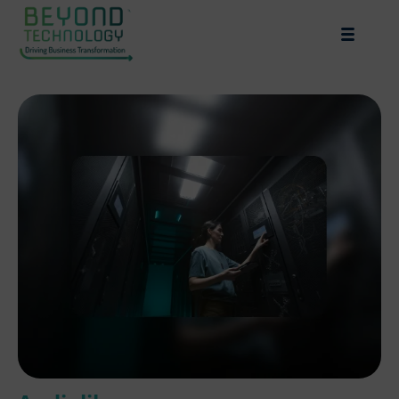
Global
Eng
Esp
Asesoría y Consultoría en TI
Estrategia de TI y Hoja de Ruta Tecnológica