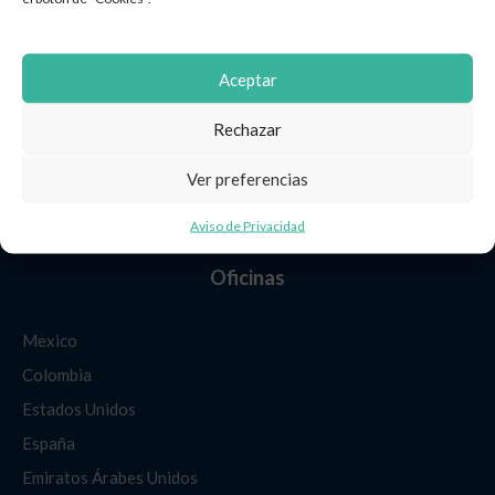
Implementación del Lugar de Trabajo Digital
DevOps e Ingeniería de Plataformas
Aceptar
Estrategia e Integración de IA y Automatización
FinOps y Optimización de Costos en la Nube
Rechazar
Ciberseguridad y Cumplimiento
Ver preferencias
Diseño de Arquitectura de Confianza Cero (Zero Trust)
Evaluación de Seguridad y Análisis de Brechas
Aviso de Privacidad
Pruebas de Penetración y Ejercicios de Red Team
Oficinas
Diseño de Gestión de Identidad y Acceso (IAM)
Pruebas de Penetración y Ejercicios de Red Team
Mexico
Diseño e Implementación de SIEM / SOC
Colombia
Diseño de Políticas de Firewall y NGFW
Arquitectura de Seguridad en la Nube (CSPM / CWPP)
Estados Unidos
Plan de Respuesta a Incidentes y Simulacros (Tabletop)
España
Sobre Nosotros
Emiratos Árabes Unidos