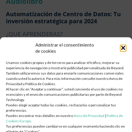
Audiolibro
Caso de Negocio y Análisis de ROI
Automatización de Centro de Datos: Tu
Debida Diligencia Tecnológica y Selección de Proveedores
inversión estratégica para 2024
Gobierno de TI y Diseño ITIL / ITSM
Diseño de Plataforma de Observabilidad
¿QUE APRENDERAS?
Plan de Continuidad del Negocio (BCP / DR)
Descarga la infografía y descubre cómo la
Administrar el consentimiento
Gestión del Cambio Organizacional en TI
automatización de centros de datos puede
de cookies
Evaluación de Preparación para IA
transformar la eficiencia y seguridad de tu red.
Usamos cookies propias y de terceros para analizar el tráfico, mejorar su
Transformación Digital y en la
Con soluciones innovadoras como Juniper
Nube
experiencia de navegación y mostrarle publicidad personalizada de Beyond.
Apstra, obtendrás un control avanzado
También utilizaremos sus datos para enviarle comunicaciones comerciales
Arquitectura y Migración a la Nube
mediante redes basadas en intención,
cuando usted lo autorice. Para más información consulte nuestro Aviso de
Privacidad y Política de Cookies.
Diseño e Implementación de SD-WAN / SD-LAN
telemetría y soporte de múltiples arquitecturas,
Al hacer clic en “Aceptar y continuar”, usted consiente el uso de cookies no
que permiten reducir errores y minimizar
Evaluación de Preparación y TCO en la Nube
esenciales y el envío de comunicaciones publicitarias por parte de Beyond
costos operativos.
Technology.
Planes de Migración por Oleadas — Lift/Shift, Re-plataforma,
Puedes elegir aceptar todas las cookies, rechazarlas o personalizar tus
Re-arquitectura
preferencias.
Descargar E-Book
Diseño de Infraestructura de Red (LAN/WAN/WiFi)
Puedes encontrar más detalles en nuestro
Aviso de Privacidad
|
Política de
Cookies Europa
.
Modernización de Centros de Datos
Tus preferencias pueden cambiarse en cualquier momento haciendo clic en
Modernización de Aplicaciones y Contenedorización
el botón de “Cookies”.