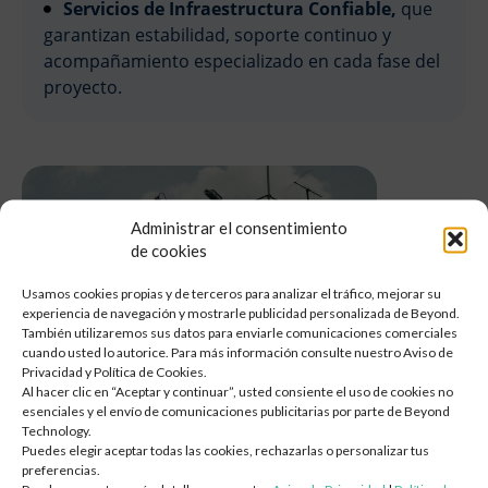
Servicios de Infraestructura Confiable,
que
Asesoría y Consultoría en TI
garantizan estabilidad, soporte continuo y
acompañamiento especializado en cada fase del
Estrategia de TI y Hoja de Ruta Tecnológica
proyecto.
Caso de Negocio y Análisis de ROI
Debida Diligencia Tecnológica y Selección de Proveedores
Gobierno de TI y Diseño ITIL / ITSM
Diseño de Plataforma de Observabilidad
Plan de Continuidad del Negocio (BCP / DR)
Administrar el consentimiento
Gestión del Cambio Organizacional en TI
de cookies
Evaluación de Preparación para IA
Usamos cookies propias y de terceros para analizar el tráfico, mejorar su
Transformación Digital y en la
Nube
experiencia de navegación y mostrarle publicidad personalizada de Beyond.
También utilizaremos sus datos para enviarle comunicaciones comerciales
Arquitectura y Migración a la Nube
cuando usted lo autorice. Para más información consulte nuestro Aviso de
Privacidad y Política de Cookies.
Diseño e Implementación de SD-WAN / SD-LAN
Al hacer clic en “Aceptar y continuar”, usted consiente el uso de cookies no
Evaluación de Preparación y TCO en la Nube
esenciales y el envío de comunicaciones publicitarias por parte de Beyond
Technology.
Plan de Crecimiento
Planes de Migración por Oleadas — Lift/Shift, Re-plataforma,
Puedes elegir aceptar todas las cookies, rechazarlas o personalizar tus
Re-arquitectura
preferencias.
El operador planea continuar con proyectos de
Diseño de Infraestructura de Red (LAN/WAN/WiFi)