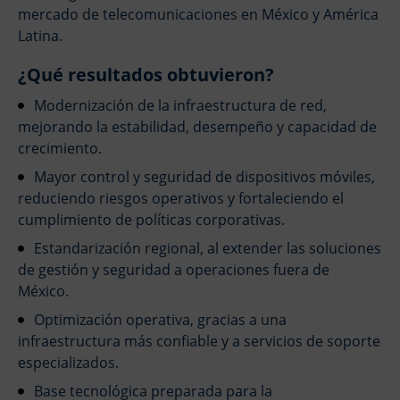
Plan de Respuesta a Incidentes y Simulacros (Tabletop)
mercado de telecomunicaciones en México y América
Sobre Nosotros
Latina.
Blog
¿Qué resultados obtuvieron?
Contacto
Modernización de la infraestructura de red,
Socios
mejorando la estabilidad, desempeño y capacidad de
crecimiento.
Mayor control y seguridad de dispositivos móviles,
reduciendo riesgos operativos y fortaleciendo el
cumplimiento de políticas corporativas.
Estandarización regional, al extender las soluciones
de gestión y seguridad a operaciones fuera de
México.
Optimización operativa, gracias a una
infraestructura más confiable y a servicios de soporte
especializados.
Base tecnológica preparada para la