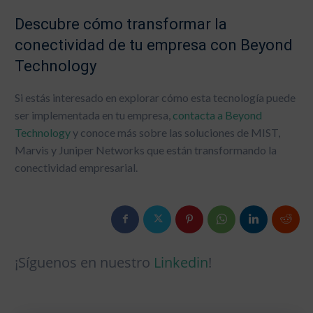
Plan de Respuesta a Incidentes y Simulacros (Tabletop)
Descubre cómo transformar la
Sobre Nosotros
conectividad de tu empresa con Beyond
Blog
Technology
Contacto
Si estás interesado en explorar cómo esta tecnología puede
Socios
ser implementada en tu empresa,
contacta a Beyond
Technology
y conoce más sobre las soluciones de MIST,
Marvis y Juniper Networks que están transformando la
conectividad empresarial.
¡Síguenos en nuestro
Linkedin
!