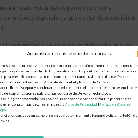
ecuentan más. Estos datos permiten diseñar
promociones específicas que captan la atención de
do.
ra la experiencia de compra, permitiendo que los
Administrar el consentimiento de cookies
 precios o conocer más sobre los productos que
ades de conversión.
Transformación Digital y en la
mos cookies propias y de terceros para analizar el tráfico, mejorar su experiencia de
Nube
egación y mostrarle publicidad personalizada de Beyond. También utilizaremos sus
os para enviarle comunicaciones comerciales cuando usted lo autorice. Para más
Arquitectura y Migración a la Nube
 mejora la experiencia educativa
ormación consulte nuestro Aviso de Privacidad y Política de Cookies.
hacer clic en “Aceptar y continuar”, usted consiente el uso de cookies no esenciales y 
Diseño e Implementación de SD-WAN / SD-LAN
ío de comunicaciones publicitarias por parte de Beyond Technology.
Evaluación de Preparación y TCO en la Nube
des elegir aceptar todas las cookies, rechazarlas o personalizar tus preferencias.
eligente se ha convertido en un recurso
des encontrar más detalles en nuestro
Aviso de Privacidad
|
Política de Cookies
Planes de Migración por Oleadas — Lift/Shift, Re-plataforma,
Re-arquitectura
opa
.
e colaborativo y la innovación en las aulas. Esta
 preferencias pueden cambiarse en cualquier momento haciendo clic en el botón de
Diseño de Infraestructura de Red (LAN/WAN/WiFi)
able a plataformas educativas, sino que también
okies”.
Modernización de Centros de Datos
 a los docentes a identificar patrones de uso y
Modernización de Aplicaciones y Contenedorización