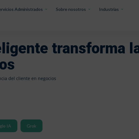
ervicios Administrados
Sobre nosotros
Industrias
ligente transforma l
ios
ncia del cliente en negocios
gle IA
Grok